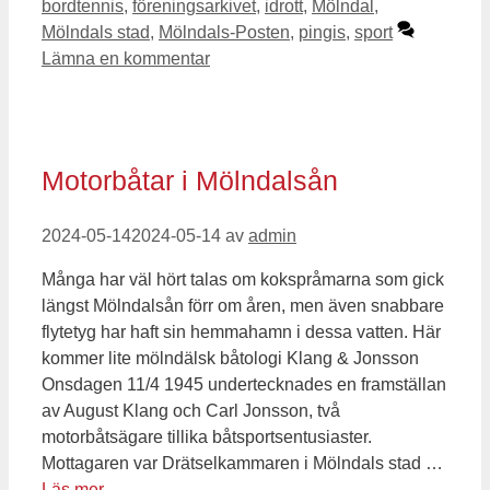
bordtennis
,
föreningsarkivet
,
idrott
,
Mölndal
,
Mölndals stad
,
Mölndals-Posten
,
pingis
,
sport
Lämna en kommentar
Motorbåtar i Mölndalsån
2024-05-14
2024-05-14
av
admin
Många har väl hört talas om kokspråmarna som gick
längst Mölndalsån förr om åren, men även snabbare
flytetyg har haft sin hemmahamn i dessa vatten. Här
kommer lite mölndälsk båtologi Klang & Jonsson
Onsdagen 11/4 1945 undertecknades en framställan
av August Klang och Carl Jonsson, två
motorbåtsägare tillika båtsportsentusiaster.
Mottagaren var Drätselkammaren i Mölndals stad …
Läs mer