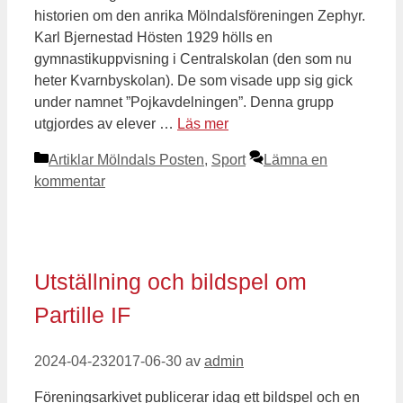
historien om den anrika Mölndalsföreningen Zephyr.
Karl Bjernestad Hösten 1929 hölls en
gymnastikuppvisning i Centralskolan (den som nu
heter Kvarnbyskolan). De som visade upp sig gick
under namnet ”Pojkavdelningen”. Denna grupp
utgjordes av elever …
Läs mer
Kategorier
Artiklar Mölndals Posten
,
Sport
Lämna en
kommentar
Utställning och bildspel om
Partille IF
2024-04-23
2017-06-30
av
admin
Föreningsarkivet publicerar idag ett bildspel och en