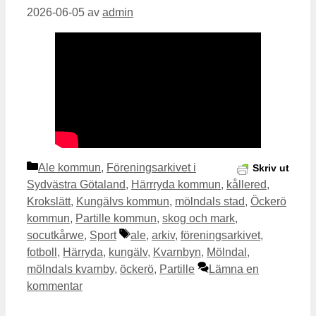
2026-06-05
av
admin
Kategorier
Ale kommun
,
Föreningsarkivet i
Skriv ut
Sydvästra Götaland
,
Härrryda kommun
,
kållered
,
Krokslätt
,
Kungälvs kommun
,
mölndals stad
,
Öckerö
kommun
,
Partille kommun
,
skog och mark
,
Etiketter
socutkårwe
,
Sport
ale
,
arkiv
,
föreningsarkivet
,
fotboll
,
Härryda
,
kungälv
,
Kvarnbyn
,
Mölndal
,
mölndals kvarnby
,
öckerö
,
Partille
Lämna en
kommentar