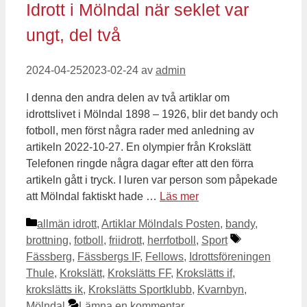
Idrott i Mölndal när seklet var
ungt, del två
2024-04-25
2023-02-24
av
admin
I denna den andra delen av två artiklar om
idrottslivet i Mölndal 1898 – 1926, blir det bandy och
fotboll, men först några rader med anledning av
artikeln 2022-10-27. En olympier från Krokslätt
Telefonen ringde några dagar efter att den förra
artikeln gått i tryck. I luren var person som påpekade
att Mölndal faktiskt hade …
Läs mer
Kategorier
allmän idrott
,
Artiklar Mölndals Posten
,
bandy
,
Etiketter
brottning
,
fotboll
,
friidrott
,
herrfotboll
,
Sport
Fässberg
,
Fässbergs IF
,
Fellows
,
Idrottsföreningen
Thule
,
Krokslätt
,
Krokslätts FF
,
Krokslätts if
,
krokslätts ik
,
Krokslätts Sportklubb
,
Kvarnbyn
,
Mölndal
Lämna en kommentar