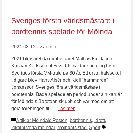
Sveriges första världsmästare i
bordtennis spelade för Mölndal
2024-08-12
av
admin
2021 blev året då dubbelparet Mattias Falck och
Kristian Karlsson blev världsmästare och tog hem
Sveriges första VM-guld på 30 år. Ett drygt halvsekel
tidigare blev Hans Alsér och Kjell “hammaren”
Johansson Sveriges första världsmästare i
bordtennis. Båda spelade en period under sin karriär
för Mölndals Bordtennisklubb och var med om att
göra föreningen till …
Läs mer
Kategorier
Artiklar Mölndals Posten
,
bordtennis
,
idrott
,
Etiketter
lokalhistoria mölndal
,
mölndals stad
,
Sport