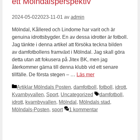
ett Mölndalsperspektiv
2024-05-02
2023-11-01
av
admin
Mölndal, Kållered och Lindome har varit och är
genuina idrottsbygder. En av dessa idrotter är fotboll.
Jag tänkte i denna artikel att försöka teckna bilden
av damfotbollens framväxt i Mölndal. Jag skall göra
detta utan att fokusera på Jitex BK, men jag
återkommer gärna till denna klubb vid ett senare
tillfälle. De första stegen – …
Läs mer
Kategorier
Artiklar Mölndals Posten
,
damfotboll
,
fotboll
,
idrott
,
Etiketter
Kvarnbyvallen
,
Sport
,
Uncategorized
damfotboll
,
idrott
,
kvarnbyvallen
,
Mölndal
,
Mölndals stad
,
Mölndals-Posten
,
sport
1 kommentar