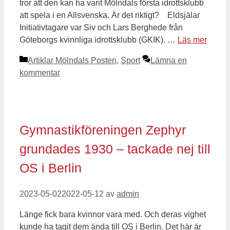
tror att den kan ha varit Mölndals första idrottsklubb
att spela i en Allsvenska. Är det riktigt? Eldsjälar
Initiativtagare var Siv och Lars Berghede från
Göteborgs kvinnliga idrottsklubb (GKIK). …
Läs mer
Kategorier
Artiklar Mölndals Posten
,
Sport
Lämna en
kommentar
Gymnastikföreningen Zephyr
grundades 1930 – tackade nej till
OS i Berlin
2023-05-02
2022-05-12
av
admin
Länge fick bara kvinnor vara med. Och deras vighet
kunde ha tagit dem ända till OS i Berlin. Det här är