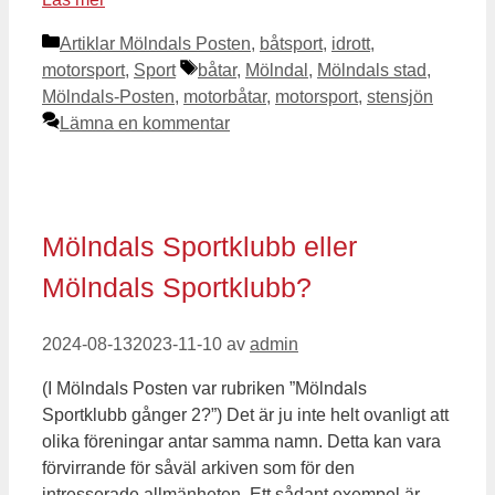
Kategorier
Artiklar Mölndals Posten
,
båtsport
,
idrott
,
Etiketter
motorsport
,
Sport
båtar
,
Mölndal
,
Mölndals stad
,
Mölndals-Posten
,
motorbåtar
,
motorsport
,
stensjön
Lämna en kommentar
Mölndals Sportklubb eller
Mölndals Sportklubb?
2024-08-13
2023-11-10
av
admin
(I Mölndals Posten var rubriken ”Mölndals
Sportklubb gånger 2?”) Det är ju inte helt ovanligt att
olika föreningar antar samma namn. Detta kan vara
förvirrande för såväl arkiven som för den
intresserade allmänheten. Ett sådant exempel är