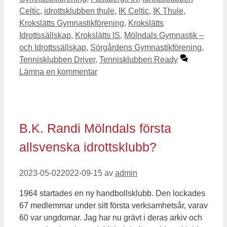
Celtic
,
idrottsklubben thule
,
IK Celtic
,
IK Thule
,
Krokslätts Gymnastikförening
,
Krokslätts
Idrottssällskap
,
Krokslätts IS
,
Mölndals Gymnastik –
och Idrottssällskap
,
Sörgårdens Gymnastikförening
,
Tennisklubben Driver
,
Tennisklubben Ready
Lämna en kommentar
B.K. Randi Mölndals första
allsvenska idrottsklubb?
2023-05-02
2022-09-15
av
admin
1964 startades en ny handbollsklubb. Den lockades
67 medlemmar under sitt första verksamhetsår, varav
60 var ungdomar. Jag har nu grävt i deras arkiv och