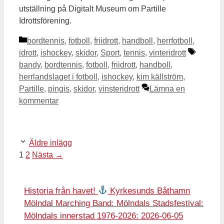
utställning på Digitalt Museum om Partille
Idrottsförening.
Kategorier
bordtennis
,
fotboll
,
friidrott
,
handboll
,
herrfotboll
,
Etikette
idrott
,
ishockey
,
skidor
,
Sport
,
tennis
,
vinteridrott
bandy
,
bordtennis
,
fotboll
,
friidrott
,
handboll
,
herrlandslaget i fotboll
,
ishockey
,
kim källström
,
Partille
,
pingis
,
skidor
,
vinsteridrott
Lämna en
kommentar
Äldre inlägg
Sida
Sida
1
2
Nästa
→
Historia från havet!
Kyrkesunds Båthamn
Mölndal Marching Band: Mölndals Stadsfestival:
Mölndals innerstad 1976-2026: 2026-06-05