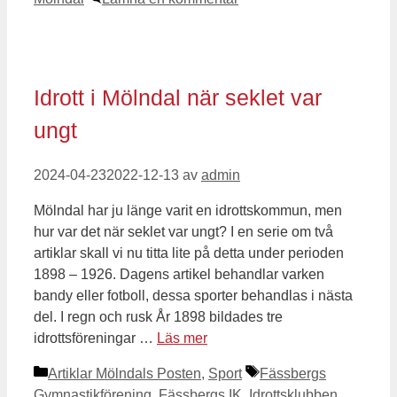
Idrott i Mölndal när seklet var
ungt
2024-04-23
2022-12-13
av
admin
Mölndal har ju länge varit en idrottskommun, men
hur var det när seklet var ungt? I en serie om två
artiklar skall vi nu titta lite på detta under perioden
1898 – 1926. Dagens artikel behandlar varken
bandy eller fotboll, dessa sporter behandlas i nästa
del. I regn och rusk År 1898 bildades tre
idrottsföreningar …
Läs mer
Kategorier
Etiketter
Artiklar Mölndals Posten
,
Sport
Fässbergs
Gymnastikförening
,
Fässbergs IK
,
Idrottsklubben