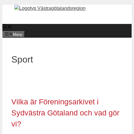
Hoppa
till
innehåll
Meny
Sport
Vilka är Föreningsarkivet i
Sydvästra Götaland och vad gör
vi?