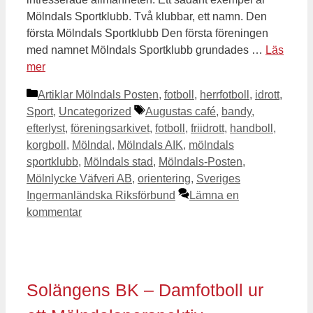
Mölndals Sportklubb. Två klubbar, ett namn. Den
första Mölndals Sportklubb Den första föreningen
med namnet Mölndals Sportklubb grundades …
Läs
mer
Kategorier
Artiklar Mölndals Posten
,
fotboll
,
herrfotboll
,
idrott
,
Etiketter
Sport
,
Uncategorized
Augustas café
,
bandy
,
efterlyst
,
föreningsarkivet
,
fotboll
,
friidrott
,
handboll
,
korgboll
,
Mölndal
,
Mölndals AIK
,
mölndals
sportklubb
,
Mölndals stad
,
Mölndals-Posten
,
Mölnlycke Väfveri AB
,
orientering
,
Sveriges
Ingermanländska Riksförbund
Lämna en
kommentar
Solängens BK – Damfotboll ur