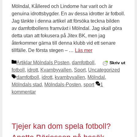
Mölndal, Kållered och Lindome har varit och är
genuina idrottsbygder. En av dessa idrotter är fotboll.
Jag tänkte i denna artikel att försöka teckna bilden
av damfotbollens framväxt i Mölndal. Jag skall göra
detta utan att fokusera på Jitex BK, men jag
återkommer gärna till denna klubb vid ett senare
tillfälle. De första stegen – …
Läs mer
Kategorier
Artiklar Mölndals Posten
,
damfotboll
,
Skriv ut
fotboll
,
idrott
,
Kvarnbyvallen
,
Sport
,
Uncategorized
Etiketter
damfotboll
,
idrott
,
kvarnbyvallen
,
Mölndal
,
Mölndals stad
,
Mölndals-Posten
,
sport
1
kommentar
Tjejer kan dom spela fotboll?