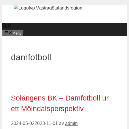
Hoppa
till
innehåll
Meny
damfotboll
Solängens BK – Damfotboll ur
ett Mölndalsperspektiv
2024-05-02
2023-11-01
av
admin