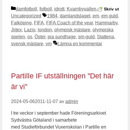
Kategorier
damfotboll
,
fotboll
,
idrott
,
Kvarnbyvallen
,
Skriv ut
Etiketter
Uncategorized
1984
,
damlandslaget
,
em
,
em guld
,
Falköping
,
FIFA
,
FIFA Coach of the year
,
Hammarby
,
Jiitex
,
Lazio
,
london
,
olympisk mästare
,
olympiska
spelen
,
os
,
Öster
,
pia sundhage
,
sm-guld
,
Stattena
,
svensk mästare
,
vm
Lämna en kommentar
Partille IF utställningen ”Det här
är vi”
2024-05-06
2011-11-07
av
admin
I tre veckor i september hade Föreningsarkivet
Sydvästra Götaland i samarbete
med Studieförbundet Vuxenskolan i Partille en