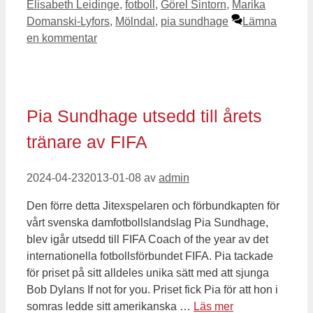
Elisabeth Leidinge
,
fotboll
,
Görel Sintorn
,
Marika
Domanski-Lyfors
,
Mölndal
,
pia sundhage
Lämna
en kommentar
Pia Sundhage utsedd till årets
tränare av FIFA
2024-04-23
2013-01-08
av
admin
Den förre detta Jitexspelaren och förbundkapten för
vårt svenska damfotbollslandslag Pia Sundhage,
blev igår utsedd till FIFA Coach of the year av det
internationella fotbollsförbundet FIFA. Pia tackade
för priset på sitt alldeles unika sätt med att sjunga
Bob Dylans If not for you. Priset fick Pia för att hon i
somras ledde sitt amerikanska …
Läs mer