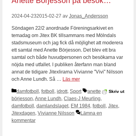
Anette Börjesson på besök…
2024-04-23
2015-02-27
av
Jonas_Andersson
Söndagen 22/2 anordnade Föreningsarkivet en
temadag om Jitex BK tillsammans med Mölndals
stadsmuseum och jag fick då möjlighet att moderera
ett samtal med Anette Börjesson. Det blev ett bra
samtal och både huvudpersonen och besökarna var
nöjda med utfallet. I publiken återfann man bland
annat de tidigare Jitexlirarna Vivianne ”Vivi” Nilsson
och Anne Lundh. Så …
Läs mer
Kategorier
Etiketter
damfotboll
,
fotboll
,
idrott
,
Sport
anette
Skriv ut
börjesson
,
Anne Lundh
,
Claes-J Meurling
,
damfotboll
,
damlandslaget
,
EM 1984
,
fotboll
,
Jitex
,
Jitexdagen
,
Vivianne Nilsson
Lämna en
kommentar