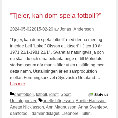
”Tjejer, kan dom spela fotboll?”
2024-05-02
2015-02-20
av
Jonas_Andersson
”Tjejer, kan dom spela fotboll” med denna mening
inledde Leif ”Loket” Olsson ett kåseri” i Jitex 10 år
1971 21/1-1981 21/1” . Svaret är naturligtvis ja och
nu skall du och dina bekanta bege er till Mölndals
stadsmuseum där man ställer ut en utställning med
detta namn. Utställningen är en samproduktion
mellan Föreningsarkivet i Sydvästra Götaland …
Läs mer
Kategorier
damfotboll
,
fotboll
,
idrott
,
Sport
,
Skriv ut
Etiketter
Uncategorized
anette börjesson
,
Anette Hansson
,
Anette Nicklasson
,
Ann Magnusson
,
Anna Svenjeby
,
damfotboll
,
damlandslaget
,
Eleonore Hultin
,