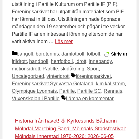
utställning i Partille Kulturum om Partille IF (PIF).
Föreningsarkivet har utgått ifrån materialet som PIF
har lämnat in till oss. Utställningen hade öppnade
måndagen den 19 september och pågår i tre veckor.
Partille IF är en intressant förening eftersom de har
varit aktiva inom …
Läs mer
Kategorier
bangolf
,
bordtennis
,
damfotboll
,
fotboll
,
Skriv ut
friidrott
,
handboll
,
herrfotboll
,
idrott
,
innebandy
,
motionsidrott
,
Partille
,
skidåkning
,
Sport
,
Etiketter
Uncategorized
,
vinteridrott
föreningsarkivet
,
Föreningsarkivet Sydvästra Götaland
,
kim källström
,
Olympique Lyonnais
,
Partille
,
Partille SC
,
Rennais
,
Vuxenskolan i Partille
Lämna en kommentar
Historia från havet! ⚓️ Kyrkesunds Båthamn
Mölndal Marching Band: Mölndals Stadsfestival:
Mölndals innerstad 1976-2026: 2026-06-05