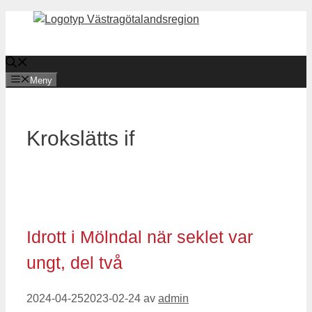
Hoppa
till
innehåll
Meny
Krokslätts if
Idrott i Mölndal när seklet var
ungt, del två
2024-04-25
2023-02-24
av
admin