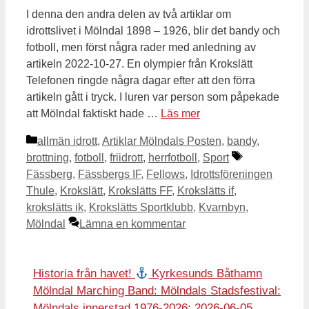
I denna den andra delen av två artiklar om
idrottslivet i Mölndal 1898 – 1926, blir det bandy och
fotboll, men först några rader med anledning av
artikeln 2022-10-27. En olympier från Krokslätt
Telefonen ringde några dagar efter att den förra
artikeln gått i tryck. I luren var person som påpekade
att Mölndal faktiskt hade …
Läs mer
Kategorier
allmän idrott
,
Artiklar Mölndals Posten
,
bandy
,
Etiketter
brottning
,
fotboll
,
friidrott
,
herrfotboll
,
Sport
Fässberg
,
Fässbergs IF
,
Fellows
,
Idrottsföreningen
Thule
,
Krokslätt
,
Krokslätts FF
,
Krokslätts if
,
krokslätts ik
,
Krokslätts Sportklubb
,
Kvarnbyn
,
Mölndal
Lämna en kommentar
Historia från havet!
Kyrkesunds Båthamn
Mölndal Marching Band: Mölndals Stadsfestival:
Mölndals innerstad 1976-2026: 2026-06-05