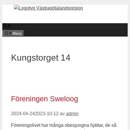
Hoppa
till
innehåll
Meny
Kungstorget 14
Föreningen Sweloog
2024-04-24
2023-10-12
av
admin
Föreningslivet har många obesjungna hjältar, de så