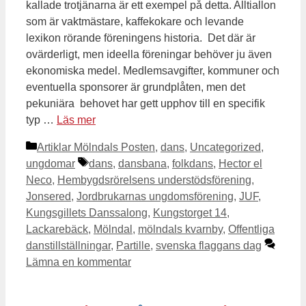
kallade trotjänarna är ett exempel på detta. Alltiallon
som är vaktmästare, kaffekokare och levande
lexikon rörande föreningens historia. Det där är
ovärderligt, men ideella föreningar behöver ju även
ekonomiska medel. Medlemsavgifter, kommuner och
eventuella sponsorer är grundplåten, men det
pekuniära behovet har gett upphov till en specifik
typ …
Läs mer
Kategorier
Artiklar Mölndals Posten
,
dans
,
Uncategorized
,
Etiketter
ungdomar
dans
,
dansbana
,
folkdans
,
Hector el
Neco
,
Hembygdsrörelsens understödsförening
,
Jonsered
,
Jordbrukarnas ungdomsförening
,
JUF
,
Kungsgillets Danssalong
,
Kungstorget 14
,
Lackarebäck
,
Mölndal
,
mölndals kvarnby
,
Offentliga
danstillställningar
,
Partille
,
svenska flaggans dag
Lämna en kommentar