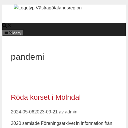
Hoppa
till
innehåll
Meny
pandemi
Röda korset i Mölndal
2024-05-06
2023-09-21
av
admin
2020 samlade Föreningsarkivet in information från