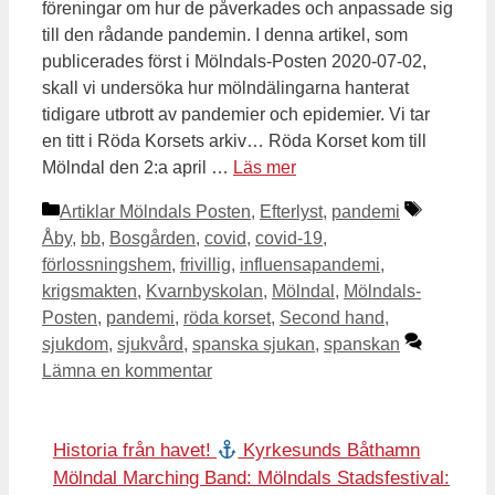
föreningar om hur de påverkades och anpassade sig
till den rådande pandemin. I denna artikel, som
publicerades först i Mölndals-Posten 2020-07-02,
skall vi undersöka hur mölndälingarna hanterat
tidigare utbrott av pandemier och epidemier. Vi tar
en titt i Röda Korsets arkiv… Röda Korset kom till
Mölndal den 2:a april …
Läs mer
Kategorier
Etiketter
Artiklar Mölndals Posten
,
Efterlyst
,
pandemi
Åby
,
bb
,
Bosgården
,
covid
,
covid-19
,
förlossningshem
,
frivillig
,
influensapandemi
,
krigsmakten
,
Kvarnbyskolan
,
Mölndal
,
Mölndals-
Posten
,
pandemi
,
röda korset
,
Second hand
,
sjukdom
,
sjukvård
,
spanska sjukan
,
spanskan
Lämna en kommentar
Historia från havet!
Kyrkesunds Båthamn
Mölndal Marching Band: Mölndals Stadsfestival: