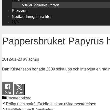
Artiklar Mölndals Posten
Pressrum
Nedladdningsbara filer
Pappersbruket Papyrus his
2012-01-23
av
admin
Dan Kristensson började 2009 söka upp och intervjua en rad m
Dela
Post
Kategorier
Uncategorized
Roligt utan sprit?! Ett bildspel om nykterhetsrörelsen
Utställning om Bifrostkyrkan