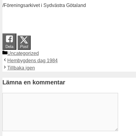
/Föreningsarkivet i Sydvästra Götaland
Dela
Post
Kategorier
Uncategorized
Hembygdens dag 1984
Tillbaka igen
Lämna en kommentar
Kommentar