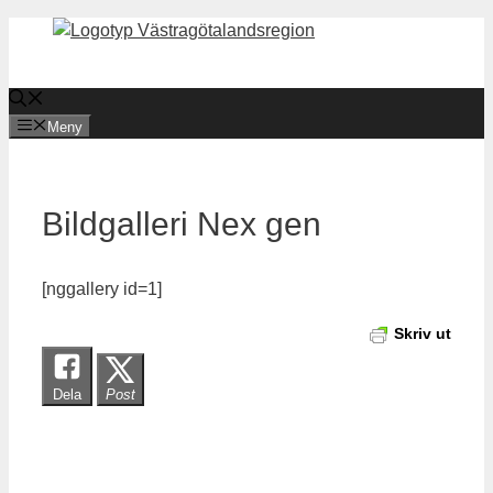
Hoppa
till
innehåll
Meny
Bildgalleri Nex gen
[nggallery id=1]
Skriv ut
Dela
Post